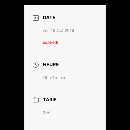
DATE
ven 18 Oct 2019
Expired!
HEURE
19 h 45 min
TARIF
30€