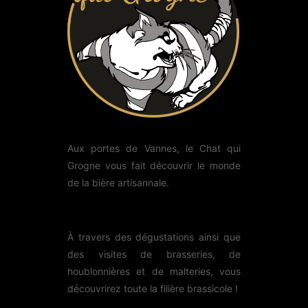
Aux portes de Vannes, le Chat qui
Grogne vous fait découvrir le monde
de la bière artisannale.
À travers des dégustations ainsi que
des visites de brasseries, de
houblonnières et de malteries, vous
découvrirez toute la filière brassicole !