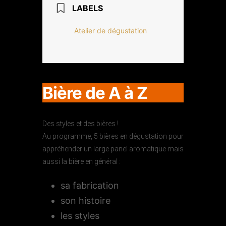
LABELS
Atelier de dégustation
Bière de A à Z
Des styles et des bières !
Au programme, 5 bières en dégustation pour
appréhender un large panel aromatique mais
aussi la bière en général :
sa fabrication
son histoire
les styles