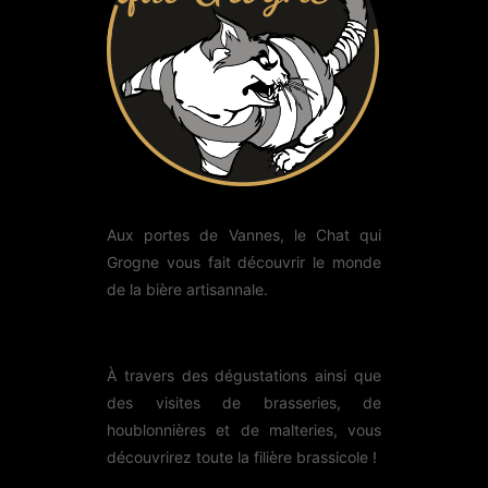
Aux portes de Vannes, le Chat qui
Grogne vous fait découvrir le monde
de la bière artisannale.
À travers des dégustations ainsi que
des visites de brasseries, de
houblonnières et de malteries, vous
découvrirez toute la filière brassicole !