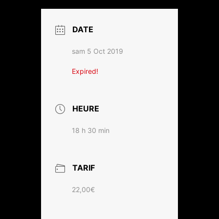
DATE
sam 5 Oct 2019
Expired!
HEURE
18 h 30 min
TARIF
22,00€