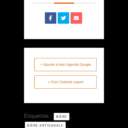
+ Ajouter à mon Agenda Google
+ iCal / Outlook export
Étiquettes :
,
BIÈRE
,
BIÈRE ARTISANALE