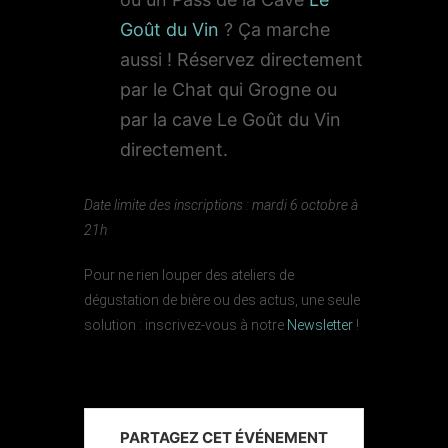
Goût du Vin
? Ça marche
aussi ! Réservez directement
par le Chat qui Grogne ou
par la cave Le Goût du Vin
directement.
Date limite des inscriptions : mardi 6 octobre à
21h
Pour ne rien louper des ateliers de
dégustation de bière ou des actus, une seule
solution : inscrivez-vous à notre
Newsletter
!
PARTAGEZ CET ÉVÉNEMENT