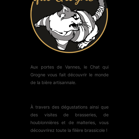
Aux portes de Vannes, le Chat qui
Grogne vous fait découvrir le monde
de la bière artisannale.
À travers des dégustations ainsi que
des visites de brasseries, de
houblonnières et de malteries, vous
découvrirez toute la filière brassicole !