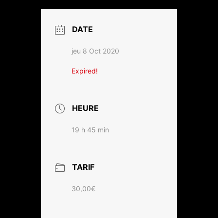
DATE
jeu 8 Oct 2020
Expired!
HEURE
19 h 45 min
TARIF
30,00€