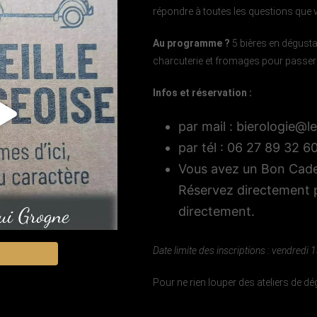
répondre à toutes les questions que
Au programme ?
5 bières en dégust
charcuterie et fromages pour passer
Infos et réservation :
par mail : bierologie@
par tél : 06 27 89 32 6
Vous avez un Bon Cade
Réservez directement p
directement.
Date limite des inscriptions : vendredi
sur Instagram
Pour ne rien louper des ateliers de dé