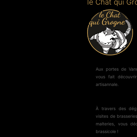
le Chat qui G
Aux portes de Van
vous fait découvr
artisannale.
À travers des dég
visites de brasserie
malteries, vous déc
brassicole !