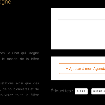
rogne
nes, le Chat qui Grogne
ir le monde de la bière
+ Ajouter à mon Agend
ustations ainsi que des
s, de houblonnières et de
Étiquettes :
,
BIÈRE
BIÈRE 
ouvrirez toute la filière