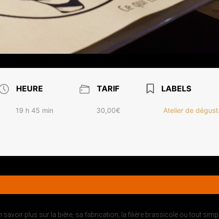
HEURE
TARIF
LABELS
19 h 45 min
30,00€
Atelier de dégust
en savoir plus sur la bière, sa fabrication, la filière brassicole ou tout si