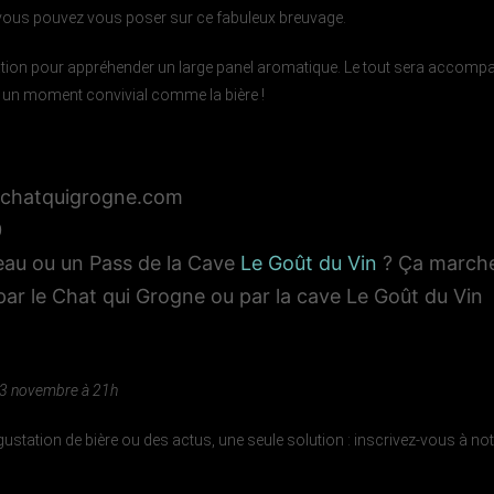
 vous pouvez vous poser sur ce fabuleux breuvage.
ation pour appréhender un large panel aromatique. Le tout sera accomp
 un moment convivial comme la bière !
lechatquigrogne.com
0
au ou un Pass de la Cave
Le Goût du Vin
? Ça marche 
ar le Chat qui Grogne ou par la cave Le Goût du Vin
 13 novembre à 21h
gustation de bière ou des actus, une seule solution : inscrivez-vous à no