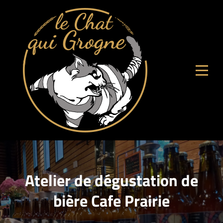
Aller
au
contenu
Atelier de dégustation de
bière Cafe Prairie