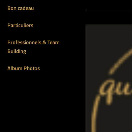
–
Bon cadeau
20
À
Particuliers
La
Ca
Professionnels & Team
Le
Building
Go
Du
Album Photos
Vin