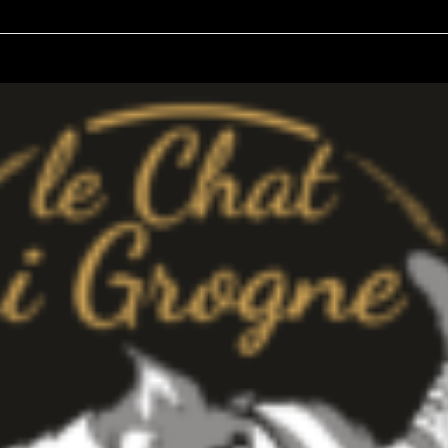
21
ve
ût