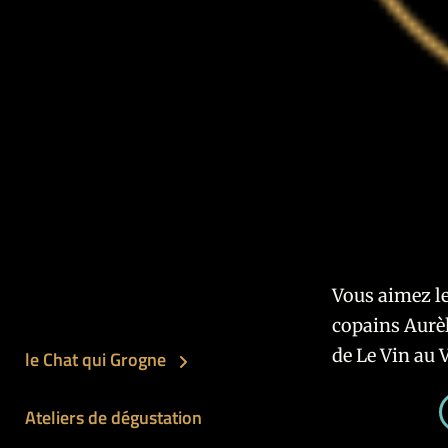
Saison 2
Le Chat
24 
Vous aimez le
copains Aurèl
de Le Vin au 
le Chat qui Grogne
Sa
Ateliers de dégustation
Lire La Suite
20