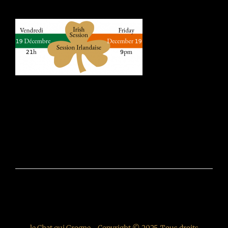
Navigation
de
l’article
PRÉCÉDENT
Session Irlandaise // S03E07