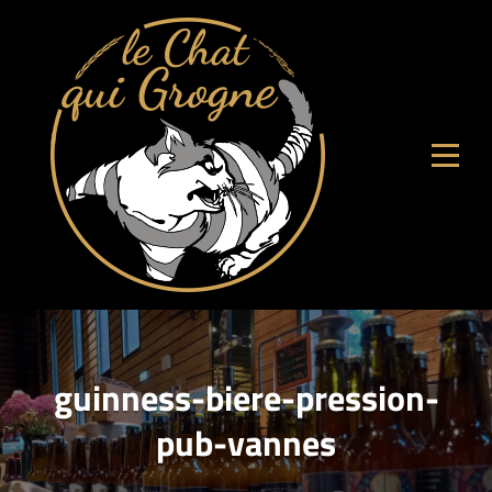
Aller
au
contenu
guinness-biere-pression-
pub-vannes