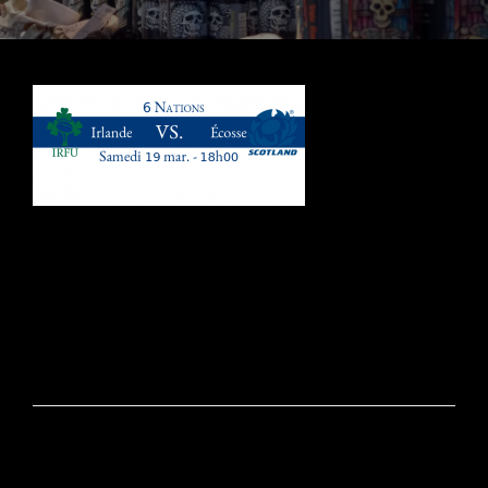
Navigation
de
l’article
PRÉCÉDENT
6 Nations | Irlande Vs Ecosse