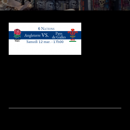
Navigation
de
l’article
PRÉCÉDENT
6 Nations | Angleterre Vs Galles