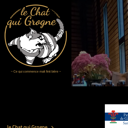
Aller
au
contenu
~ Ce qui commence malt finit bière ~
Navig
de
le Chat qui Grogne