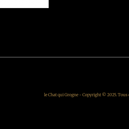
cle
T
 | Galles Vs Ecosse