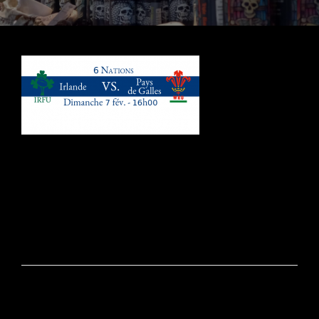
Navigation
de
l’article
PRÉCÉDENT
6 Nations | Irlande Vs Galles