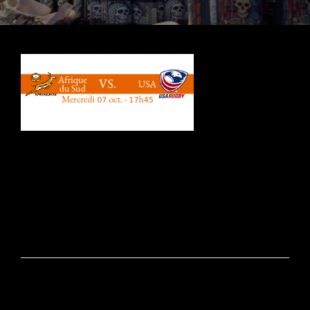
Navigation
de
l’article
PRÉCÉDENT
CdM Rugby // Afrique du Sud Vs USA