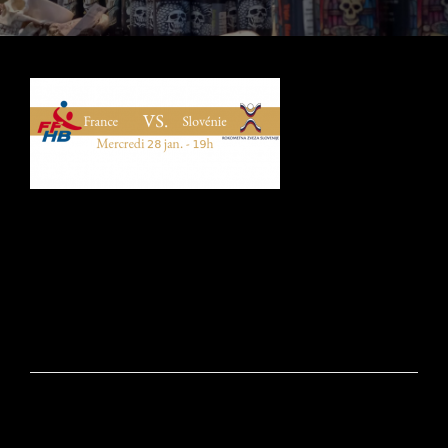
Navigation
de
l’article
PRÉCÉDENT
Handball // France V Slovénie